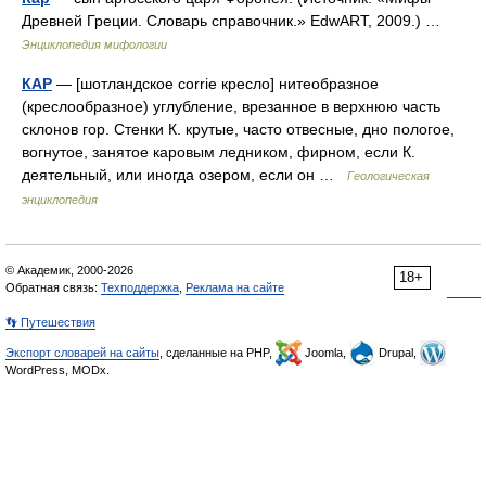
Древней Греции. Словарь справочник.» EdwART, 2009.) …
Энциклопедия мифологии
КАР
— [шотландское corrie кресло] нитеобразное
(креслообразное) углубление, врезанное в верхнюю часть
склонов гор. Стенки К. крутые, часто отвесные, дно пологое,
вогнутое, занятое каровым ледником, фирном, если К.
деятельный, или иногда озером, если он …
Геологическая
энциклопедия
© Академик, 2000-2026
18+
Обратная связь:
Техподдержка
,
Реклама на сайте
👣 Путешествия
Экспорт словарей на сайты
, сделанные на PHP,
Joomla,
Drupal,
WordPress, MODx.