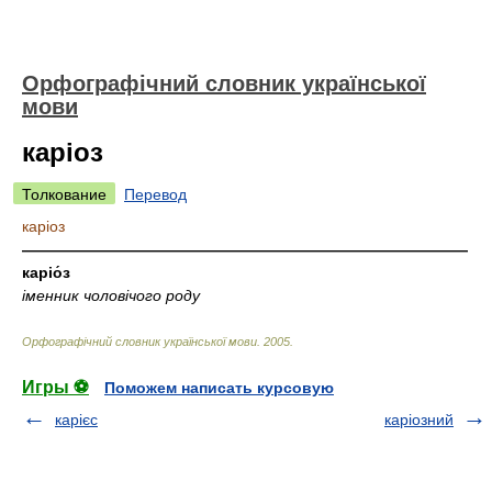
Орфографічний словник української
мови
каріоз
Толкование
Перевод
каріоз
—————————————————————————————
каріо́з
іменник чоловічого роду
Орфографічний словник української мови
.
2005
.
Игры ⚽
Поможем написать курсовую
карієс
каріозний