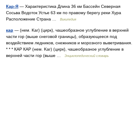
Кар-Я
— Характеристика Длина 36 км Бассейн Северная
Сосьва Водоток Устье 63 км по правому берегу реки Хура
Расположение Страна …
Википедия
кар
— (нем. Kar) (цирк), чашеобразное углубление в верхней
части гор (выше снеговой границы), образующееся под
воздействием ледников, снежников и морозного выветривания.
* * * КАР КАР (нем. Kar) (цирк), чашеобразное углубление в
верхней части гор (выше …
Энциклопедический словарь