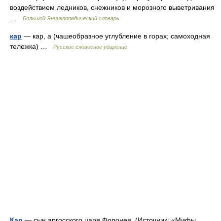
воздействием ледников, снежников и морозного выветривания
…
Большой Энциклопедический словарь
кар
— кар, а (чашеобразное углубление в горах; самоходная
тележка) …
Русское словесное ударение
Кар
— сын аргосского царя Форонея. (Источник: «Мифы