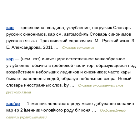
кар
— кресловина, впадина, углубление; погрузчик Словарь
русских синонимов. кар см. автомобиль Словарь синонимов
русского языка. Практический справочник. М.: Русский язык. З.
Е. Александрова. 2011 …
Словарь синонимов
кар
— (нем. кат) иначе цирк естественное чашеобразное
углубление, обычно в гребневой части гор, образующееся под
воздействием небольших ледников и снежников; часто кары
бывают заполнены водой, образуя небольшие озера. Новый
словарь иностранных слов. by …
Словарь иностранных слов
русского языка
кар'єр
— 1 іменник чоловічого роду місце добування копалин
кар єр 2 іменник чоловічого роду біг коня …
Орфографічний
словник української мови